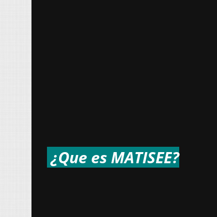
¿Que es
MATISEE
?