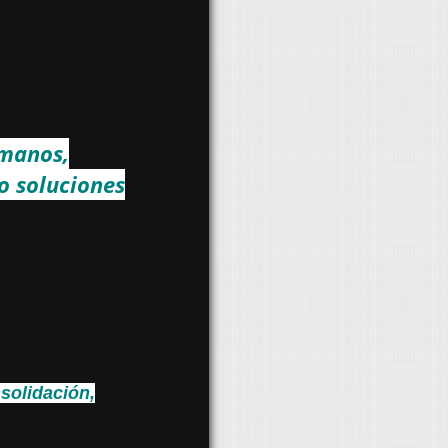
umanos,
o soluciones
solidación,